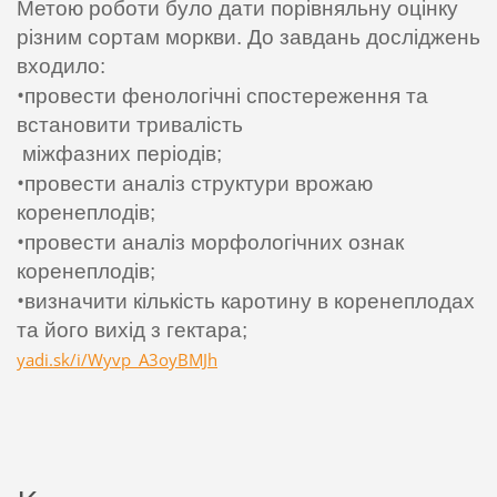
Метою роботи було дати порівняльну оцінку
різним сортам моркви. До завдань досліджень
входило:
•
провести фенологічні спостереження та
встановити тривалість
міжфазних
періодів;
•
провести аналіз структури врожаю
коренеплодів;
•
провести аналіз морфологічних ознак
коренеплодів;
•
визначити кількість каротину в коренеплодах
та його вихід з гектара;
yadi.sk/i/Wyvp_A3oyBMJh